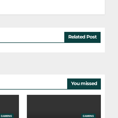
Related Post
You missed
GAMING
GAMING