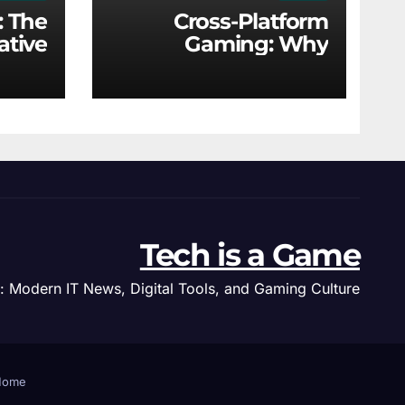
: The
Cross-Platform
ative
Gaming: Why
nics
Universal Play Is the
g the
New Industry
ustry
Standard
Tech is a Game
: Modern IT News, Digital Tools, and Gaming Culture.
Home