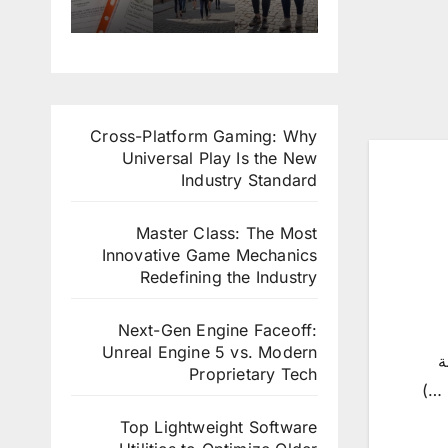
التقد
التس
في
في
عم
يم
جيل
برنام
المقا
ل
للعم
في
ج
هي
دولي
ل
العم
التدر
والفن
ة
التط
ل
يب
ادق
مربيا
وع
التط
الدول
الراق
ت
Cross-Platform Gaming: Why
ي
وع
ي
ية
الطف
Universal Play Is the New
في
ي
في
بإيطا
ولة
Industry Standard
تركيا
في
ألماني
ليا
المبك
لوك
ا
رة
Master Class: The Most
سمب
في
Innovative Game Mechanics
ورغ
كندا
Redefining the Industry
Next-Gen Engine Faceoff:
Unreal Engine 5 vs. Modern
 و 29 سنة
Proprietary Tech
 …)
Top Lightweight Software