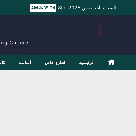
Ski
السبت. أغسطس 8th, 2026
4:35:34 AM
t
conten
ng Culture.
الرئيسية
قطاع-خاص
أساتذة
كابل