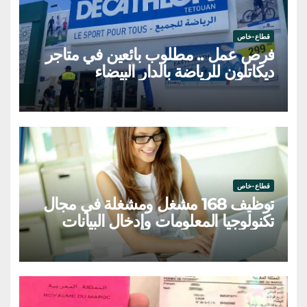
قطاع-خاص
فرص عمل .. مطلوب بائعين في متاجر
ديكاتلون للرياضة بالدار البيضاء
قطاع-خاص
توظيف 168 مشغل ومشغلة في مجال
تكنولوجيا المعلومات وإدخال البيانات