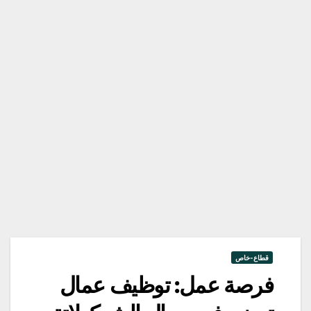
قطاع-خاص
فرصة عمل: توظيف عمال