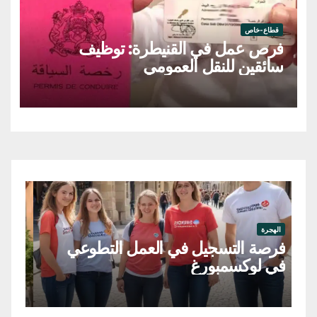
قطاع-خاص
فرص عمل في القنيطرة: توظيف
سائقين للنقل العمومي
الهجرة
فرصة عمل دولية مربيات الطفولة
المبكرة في كندا