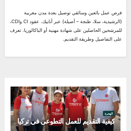
فرص عمل بائعين وسائقي توصيل بعدة مدن مغربية
(الرشيدية، سلا، طنجة – أصيلة) عبر أنابيك. عقود CI وCDI،
للمرشحين الحاصلين على شهادة مهنية أو الباكالوريا. تعرف
على التفاصيل وطريقة التقديم.
اله
فر
الهجرة
كيفية التقديم للعمل التطوعي في تركيا
في