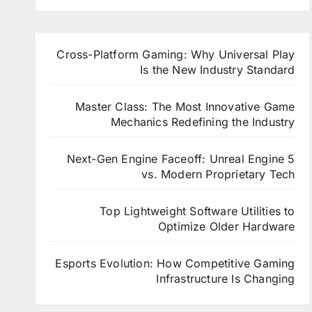
ي في
في
المبكر
لوكسمبو
ألمانيا
في كند
رغ
Cross-Platform Gaming: Why Universal Play
Is the New Industry Standard
Master Class: The Most Innovative Game
Mechanics Redefining the Industry
Next-Gen Engine Faceoff: Unreal Engine 5
vs. Modern Proprietary Tech
Top Lightweight Software Utilities to
Optimize Older Hardware
Esports Evolution: How Competitive Gaming
Infrastructure Is Changing