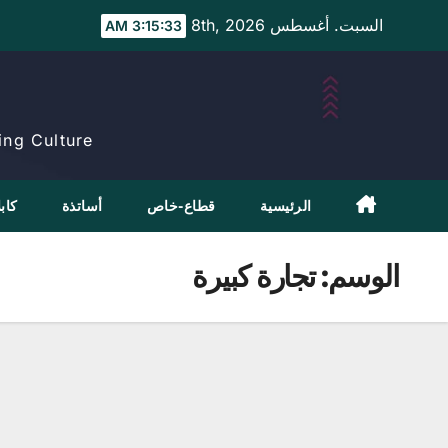
Ski
السبت. أغسطس 8th, 2026
3:15:34 AM
t
conten
ng Culture.
الرئيسية
قطاع-خاص
أساتذة
كابل
الوسم:
تجارة كبيرة