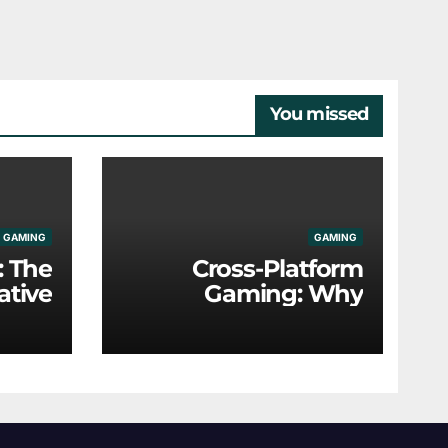
You missed
GAMING
GAMING
: The
Cross-Platform
ative
Gaming: Why
nics
Universal Play Is the
g the
New Industry
ustry
Standard