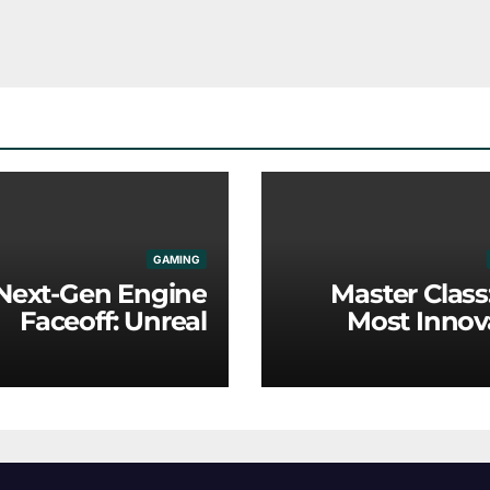
GAMING
Next-Gen Engine
Master Class
Faceoff: Unreal
Most Innov
ine 5 vs. Modern
Game Mecha
Proprietary Tech
Redefinin
Ind