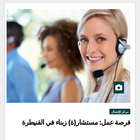
مركز للإتصال
فرصة عمل: مستشار(ة) زبناء في القنيطرة