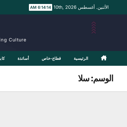
Ski
الأثنين. أغسطس 10th, 2026
6:14:15 AM
t
conten
ng Culture.
الرئيسية
قطاع-خاص
أساتذة
كابل
الوسم:
سلا