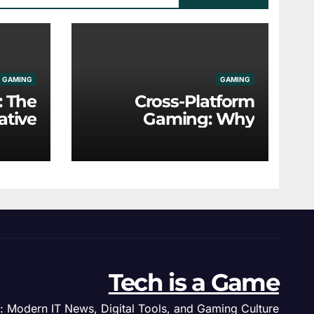
GAMING
GAMING
: The
Cross-Platform
ative
Gaming: Why
nics
Universal Play Is the
g the
New Industry
ustry
Standard
Tech is a Game
: Modern IT News, Digital Tools, and Gaming Culture.