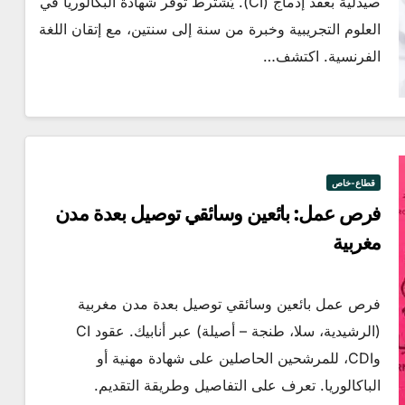
صيدلية بعقد إدماج (CI). يُشترط توفر شهادة البكالوريا في
تركيا
العلوم التجريبية وخبرة من سنة إلى سنتين، مع إتقان اللغة
الفرنسية. اكتشف…
قطاع-خاص
فرص عمل: بائعين وسائقي توصيل بعدة مدن
مغربية
فرص عمل بائعين وسائقي توصيل بعدة مدن مغربية
(الرشيدية، سلا، طنجة – أصيلة) عبر أنابيك. عقود CI
وCDI، للمرشحين الحاصلين على شهادة مهنية أو
الباكالوريا. تعرف على التفاصيل وطريقة التقديم.