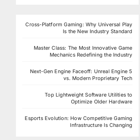
ي في
في
المبكر
لوكسمبو
ألمانيا
في كند
رغ
Cross-Platform Gaming: Why Universal Play
Is the New Industry Standard
Master Class: The Most Innovative Game
Mechanics Redefining the Industry
Next-Gen Engine Faceoff: Unreal Engine 5
vs. Modern Proprietary Tech
Top Lightweight Software Utilities to
Optimize Older Hardware
Esports Evolution: How Competitive Gaming
Infrastructure Is Changing