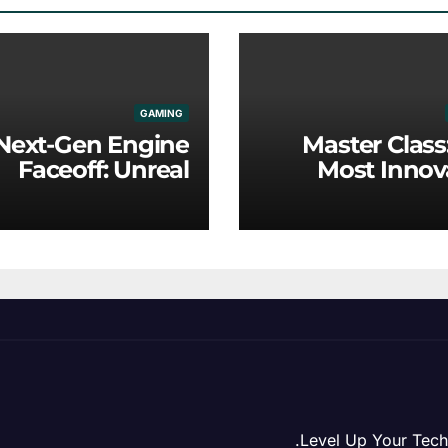
GAMING
Next-Gen Engine
Master Class
Faceoff: Unreal
Most Innov
ine 5 vs. Modern
Game Mecha
Proprietary Tech
Redefinin
Ind
Level Up Your Tech