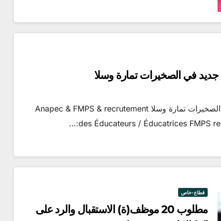
كونكور التعليم الأولي ..تم الاعلان عن 37 منصب جديد في الصخيرات تمارة وسلا Anapec & FMPS & recrutement
des Éducateurs / Éducatrices FMPS recr
قطاع-خاص
مطلوب 20 موظف(ة) الاستقبال والرد على