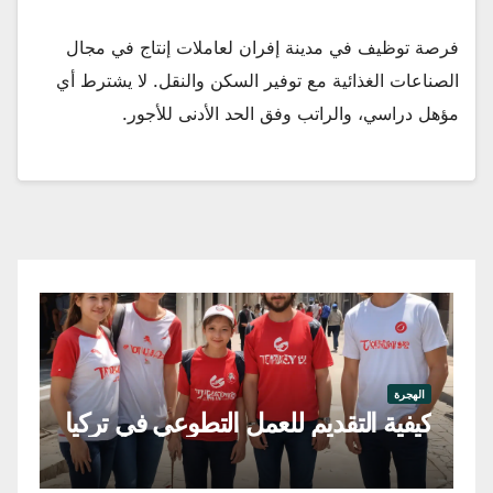
فرصة توظيف في مدينة إفران لعاملات إنتاج في مجال
الصناعات الغذائية مع توفير السكن والنقل. لا يشترط أي
مؤهل دراسي، والراتب وفق الحد الأدنى للأجور.
اله
فر
الهجرة
كيفية التقديم للعمل التطوعي في تركيا
في