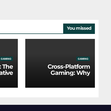
You missed
GAMING
GAMING
: The
Cross-Platform
ative
Gaming: Why
nics
Universal Play Is the
g the
New Industry
ustry
Standard