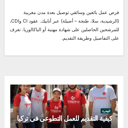
فرص عمل بائعين وسائقي توصيل بعدة مدن مغربية
(الرشيدية، سلا، طنجة – أصيلة) عبر أنابيك. عقود CI وCDI،
للمرشحين الحاصلين على شهادة مهنية أو الباكالوريا. تعرف
على التفاصيل وطريقة التقديم.
اله
فر
الهجرة
كيفية التقديم للعمل التطوعي في تركيا
في